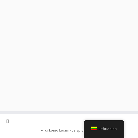
Lithuanian
-
cirkonio keramikos sprendimai
-