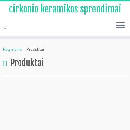
cirkonio keramikos sprendimai
Pereiti
prie
Pagrindinis
"
Produktai
turinio
Produktai