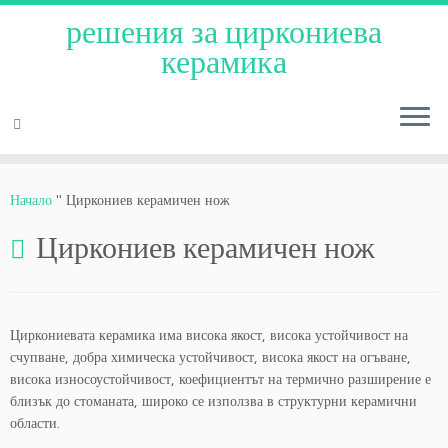
решения за циркониева
керамика
Преминаване
към
Начало
"
Циркониев керамичен нож
съдържанието
Циркониев керамичен нож
Циркониевата керамика има висока якост, висока устойчивост на
счупване, добра химическа устойчивост, висока якост на огъване,
висока износоустойчивост, коефициентът на термично разширение е
близък до стоманата, широко се използва в структурни керамични
области.