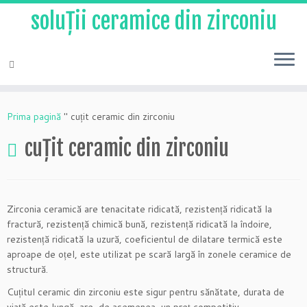
soluții ceramice din zirconiu
Salt
la
Prima pagină
"
cuțit ceramic din zirconiu
conținut
cuțit ceramic din zirconiu
Zirconia ceramică are tenacitate ridicată, rezistență ridicată la
fractură, rezistență chimică bună, rezistență ridicată la îndoire,
rezistență ridicată la uzură, coeficientul de dilatare termică este
aproape de oțel, este utilizat pe scară largă în zonele ceramice de
structură.
Cuțitul ceramic din zirconiu este sigur pentru sănătate, durata de