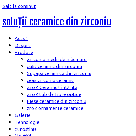
Salt la conținut
soluții ceramice din zirconiu
Acasă
Despre
Produse
Zirconiu medii de măcinare
cuțit ceramic din zirconiu
Supapă ceramică din zirconiu
ceas zirconiu ceramic
Zro2 Ceramică întărită
Zro2 tub de fibre optice
Piese ceramice din zirconiu
zro2 ornamente ceramice
Galerie
Tehnologie
cunoștințe
Noutăți