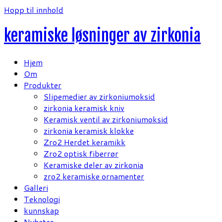
Hopp til innhold
keramiske løsninger av zirkonia
Hjem
Om
Produkter
Slipemedier av zirkoniumoksid
zirkonia keramisk kniv
Keramisk ventil av zirkoniumoksid
zirkonia keramisk klokke
Zro2 Herdet keramikk
Zro2 optisk fiberrør
Keramiske deler av zirkonia
zro2 keramiske ornamenter
Galleri
Teknologi
kunnskap
Nyheter