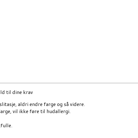
d til dine krav
litasje, aldri endre farge og så videre.
rge, vil ikke føre til hudallergi.
fulle.