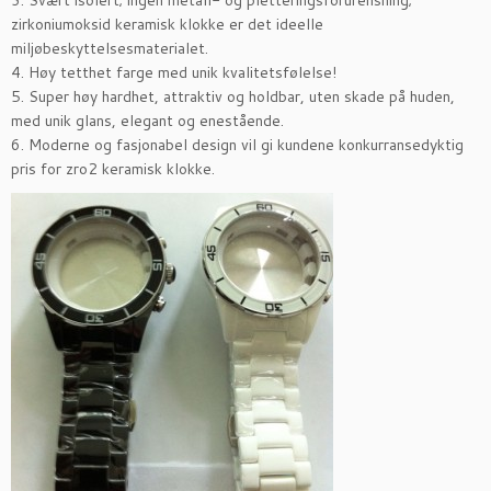
3. Svært isolert; ingen metall- og pletteringsforurensning;
zirkoniumoksid keramisk klokke er det ideelle
miljøbeskyttelsesmaterialet.
4. Høy tetthet farge med unik kvalitetsfølelse!
5. Super høy hardhet, attraktiv og holdbar, uten skade på huden,
med unik glans, elegant og enestående.
6. Moderne og fasjonabel design vil gi kundene konkurransedyktig
pris for zro2 keramisk klokke.