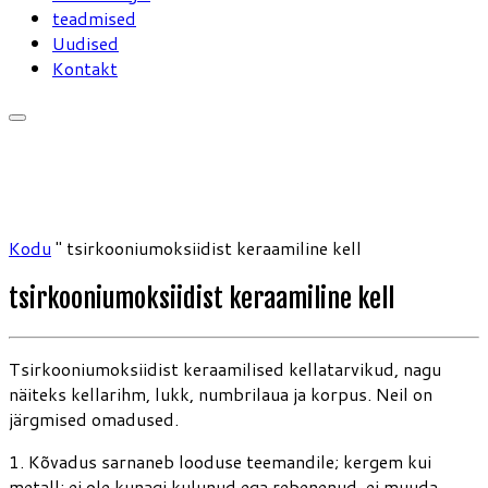
teadmised
Uudised
Kontakt
Kodu
"
tsirkooniumoksiidist keraamiline kell
tsirkooniumoksiidist keraamiline kell
Tsirkooniumoksiidist keraamilised kellatarvikud, nagu
näiteks kellarihm, lukk, numbrilaua ja korpus. Neil on
järgmised omadused.
1. Kõvadus sarnaneb looduse teemandile; kergem kui
metall; ei ole kunagi kulunud ega rebenenud, ei muuda