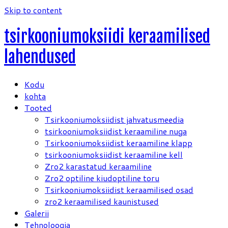
Skip to content
tsirkooniumoksiidi keraamilised
lahendused
Kodu
kohta
Tooted
Tsirkooniumoksiidist jahvatusmeedia
tsirkooniumoksiidist keraamiline nuga
Tsirkooniumoksiidist keraamiline klapp
tsirkooniumoksiidist keraamiline kell
Zro2 karastatud keraamiline
Zro2 optiline kiudoptiline toru
Tsirkooniumoksiidist keraamilised osad
zro2 keraamilised kaunistused
Galerii
Tehnoloogia