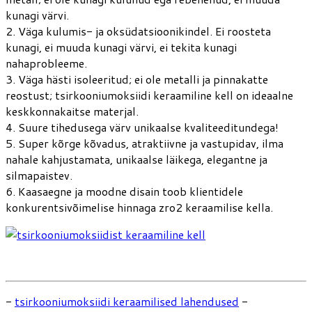
kunagi värvi.
2. Väga kulumis- ja oksüdatsioonikindel. Ei roosteta
kunagi, ei muuda kunagi värvi, ei tekita kunagi
nahaprobleeme.
3. Väga hästi isoleeritud; ei ole metalli ja pinnakatte
reostust; tsirkooniumoksiidi keraamiline kell on ideaalne
keskkonnakaitse materjal.
4. Suure tihedusega värv unikaalse kvaliteeditundega!
5. Super kõrge kõvadus, atraktiivne ja vastupidav, ilma
nahale kahjustamata, unikaalse läikega, elegantne ja
silmapaistev.
6. Kaasaegne ja moodne disain toob klientidele
konkurentsivõimelise hinnaga zro2 keraamilise kella.
-
tsirkooniumoksiidi keraamilised lahendused
-