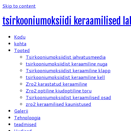
Skip to content
tsirkooniumoksiidi keraamilised l
Kodu
kohta
Tooted
Tsirkooniumoksiidist jahvatusmeedia
tsirkooniumoksiidist keraamiline nuga
Tsirkooniumoksiidist keraamiline klapp
tsirkooniumoksiidist keraamiline kell
Zro2 karastatud keraamiline
Zro2 optiline kiudoptiline toru
Tsirkooniumoksiidist keraamilised osad
zro2 keraamilised kaunistused
Galerii
Tehnoloogia
teadmised
Uudised