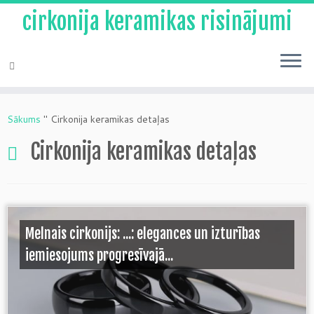
cirkonija keramikas risinājumi
Pāriet
uz
Sākums
"
Cirkonija keramikas detaļas
saturu
Cirkonija keramikas detaļas
Melnais cirkonijs: ...: elegances un izturības
iemiesojums progresīvajā...