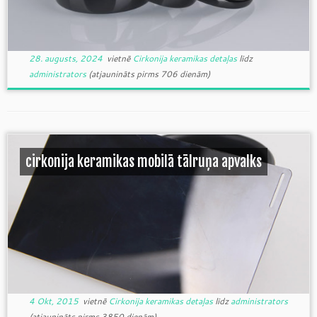
28. augusts, 2024
vietnē
Cirkonija keramikas detaļas
līdz
administrators
(atjaunināts pirms 706 dienām)
cirkonija keramikas mobilā tālruņa apvalks
4 Okt, 2015
vietnē
Cirkonija keramikas detaļas
līdz
administrators
(atjaunināts pirms 3850 dienām)