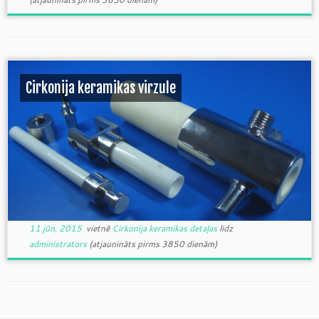
Cirkonija keramikas virzule
11 jūn, 2015
vietnē
Cirkonija keramikas detaļas
līdz
administrators
(atjaunināts pirms 3850 dienām)