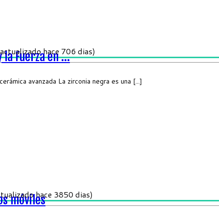
actualizado hace 706 dias)
 la Fuerza en ...
 cerámica avanzada La zirconia negra es una [...]
tualizado hace 3850 dias)
os móviles