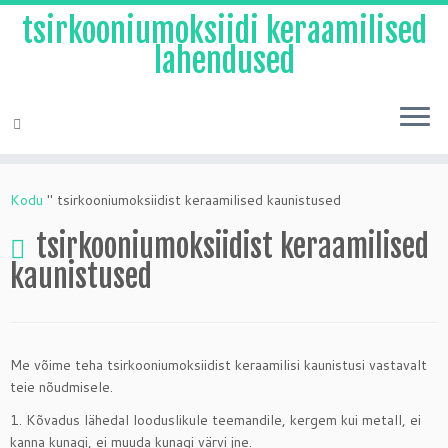
tsirkooniumoksiidi keraamilised
lahendused
Skip
to
Kodu
"
tsirkooniumoksiidist keraamilised kaunistused
content
tsirkooniumoksiidist keraamilised
kaunistused
Me võime teha tsirkooniumoksiidist keraamilisi kaunistusi vastavalt
teie nõudmisele.
1. Kõvadus lähedal looduslikule teemandile, kergem kui metall, ei
kanna kunagi, ei muuda kunagi värvi jne.