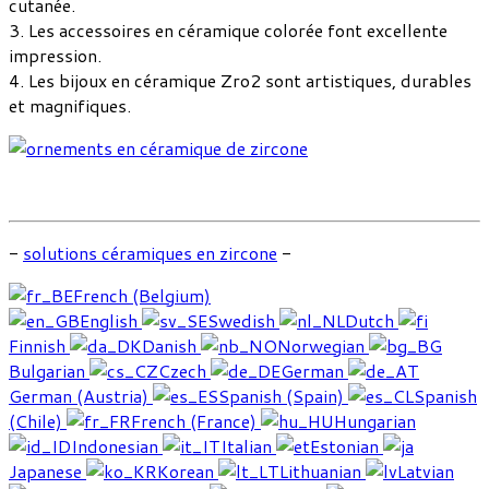
cutanée.
3. Les accessoires en céramique colorée font excellente
impression.
4. Les bijoux en céramique Zro2 sont artistiques, durables
et magnifiques.
-
solutions céramiques en zircone
-
French (Belgium)
English
Swedish
Dutch
Finnish
Danish
Norwegian
Bulgarian
Czech
German
German (Austria)
Spanish (Spain)
Spanish
(Chile)
French (France)
Hungarian
Indonesian
Italian
Estonian
Japanese
Korean
Lithuanian
Latvian