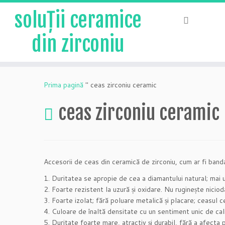
soluții ceramice
din zirconiu
Salt
la
Prima pagină
"
ceas zirconiu ceramic
conținut
ceas zirconiu ceramic
Accesorii de ceas din ceramică de zirconiu, cum ar fi banda
1. Duritatea se apropie de cea a diamantului natural; mai u
2. Foarte rezistent la uzură și oxidare. Nu ruginește niciod
3. Foarte izolat; fără poluare metalică și placare; ceasul c
4. Culoare de înaltă densitate cu un sentiment unic de cal
5. Duritate foarte mare, atractiv și durabil, fără a afecta p