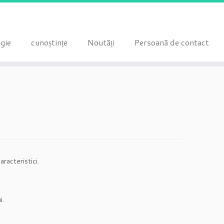
gie
cunoștințe
Noutăți
Persoană de contact
racteristici.
i.