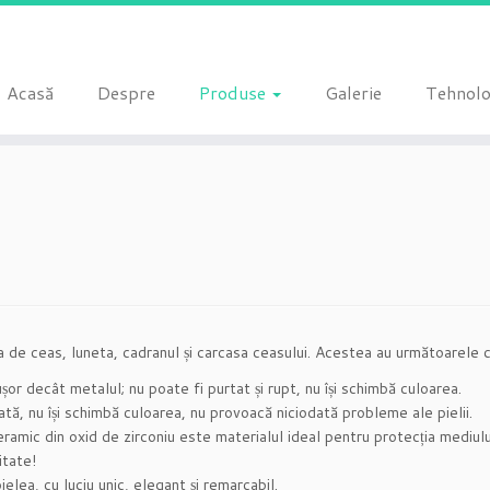
Acasă
Despre
Produse
Galerie
Tehnolo
 de ceas, luneta, cadranul și carcasa ceasului. Acestea au următoarele ca
șor decât metalul; nu poate fi purtat și rupt, nu își schimbă culoarea.
ată, nu își schimbă culoarea, nu provoacă niciodată probleme ale pielii.
eramic din oxid de zirconiu este materialul ideal pentru protecția mediulu
itate!
ielea, cu luciu unic, elegant și remarcabil.