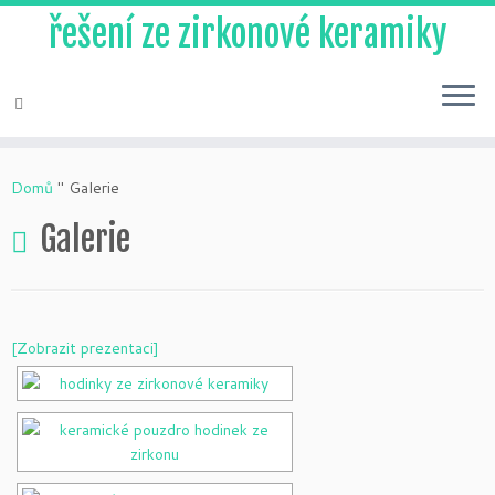
řešení ze zirkonové keramiky
Přeskočit
na
Domů
"
Galerie
obsah
Galerie
[Zobrazit prezentaci]