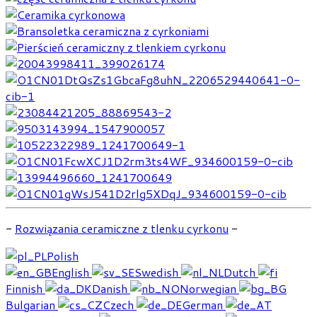
-
Rozwiązania ceramiczne z tlenku cyrkonu
-
Polish
English
Swedish
Dutch
Finnish
Danish
Norwegian
Bulgarian
Czech
German