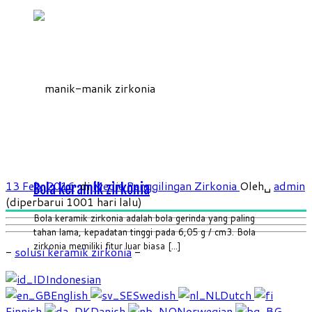
13 Feb, 2016
di
Media Penggilingan Zirkonia
Oleh␣
admin
Bola keramik zirkonia
(diperbarui 1001 hari lalu)
Bola keramik zirkonia adalah bola gerinda yang paling
tahan lama, kepadatan tinggi pada 6,05 g / cm3. Bola
zirkonia memiliki fitur luar biasa [...]
-
solusi keramik zirkonia
-
Indonesian
English
Swedish
Dutch
Finnish
Danish
Norwegian