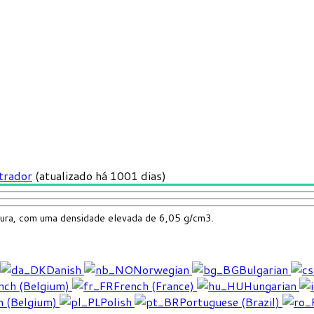
trador
(atualizado há 1001 dias)
oura, com uma densidade elevada de 6,05 g/cm3.
Danish
Norwegian
Bulgarian
nch (Belgium)
French (France)
Hungarian
h (Belgium)
Polish
Portuguese (Brazil)