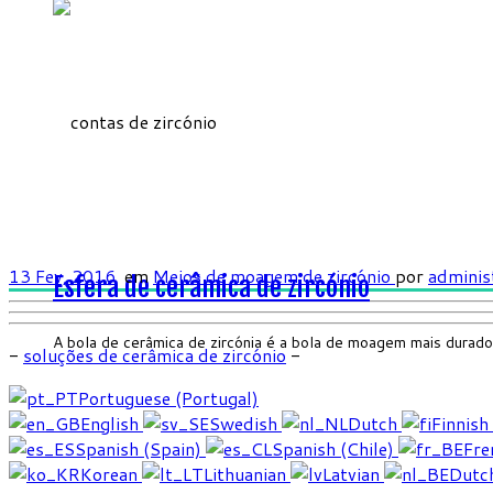
13 Fev, 2016
em
Meios de moagem de zircónio
por
adminis
Esfera de cerâmica de zircónio
A bola de cerâmica de zircónia é a bola de moagem mais durad
-
soluções de cerâmica de zircónio
-
Portuguese (Portugal)
English
Swedish
Dutch
Finnish
Spanish (Spain)
Spanish (Chile)
Fre
Korean
Lithuanian
Latvian
Dutc