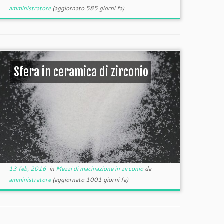
amministratore
(aggiornato 585 giorni fa)
Sfera in ceramica di zirconio
13 feb, 2016
in
Mezzi di macinazione in zirconio
da
amministratore
(aggiornato 1001 giorni fa)