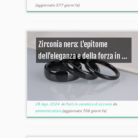
(aggiornato 577 giorni fa)
Zirconia nera: L'epitome
dell'eleganza e della forza in ...
28 Ago, 2024
in
Parti in ceramica di zirconio
da
amministratore
(aggiornato 706 giorni fa)