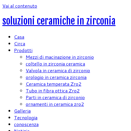
Vai al contenuto
soluzioni ceramiche in zirconia
Casa
Circa
Prodotti
Mezzi di macinazione in zirconio
coltello in zirconia ceramica
Valvola in ceramica di zirconio
orologio in ceramica zirconia
Ceramica temperata Zro2
Tubo in fibra ottica Zro2
Parti in ceramica di zirconio
ornamenti in ceramica zro2
Galleria
Tecnologia
conoscenza
Notizie