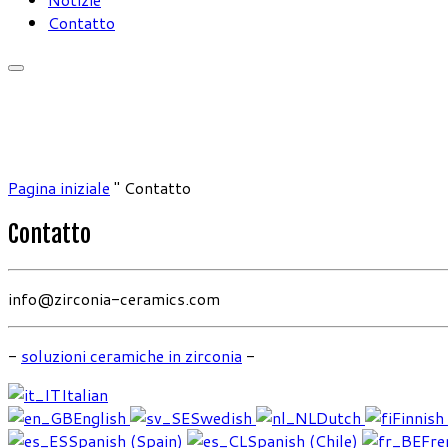
Contatto
Pagina iniziale
"
Contatto
Contatto
info@zirconia-ceramics.com
-
soluzioni ceramiche in zirconia
-
Italian
English
Swedish
Dutch
Finnish
Spanish (Spain)
Spanish (Chile)
Fre