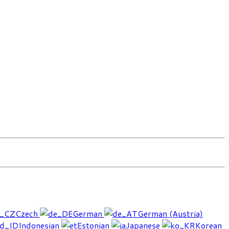
Czech
German
German (Austria)
Indonesian
Estonian
Japanese
Korean