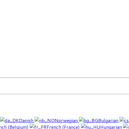
Danish
Norwegian
Bulgarian
nch (Belgium)
French (France)
Hungarian