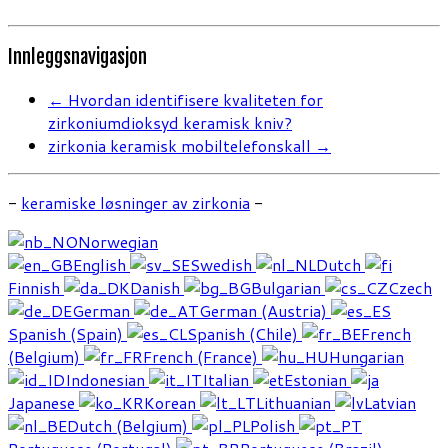
Innleggsnavigasjon
←
Hvordan identifisere kvaliteten for
zirkoniumdioksyd keramisk kniv?
zirkonia keramisk mobiltelefonskall
→
-
keramiske løsninger av zirkonia
-
Norwegian
English
Swedish
Dutch
Finnish
Danish
Bulgarian
Czech
German
German (Austria)
Spanish (Spain)
Spanish (Chile)
French
(Belgium)
French (France)
Hungarian
Indonesian
Italian
Estonian
Japanese
Korean
Lithuanian
Latvian
Dutch (Belgium)
Polish