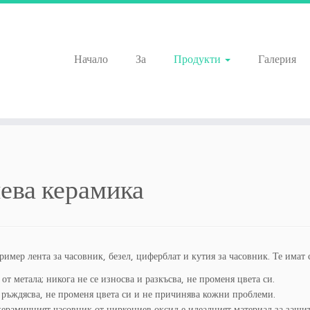
Начало
За
Продукти
Галерия
ева керамика
имер лента за часовник, безел, циферблат и кутия за часовник. Те имат 
от метала; никога не се износва и разкъсва, не променя цвета си.
 ръждясва, не променя цвета си и не причинява кожни проблеми.
керамичният часовник от циркониев оксид е идеалният материал за защит