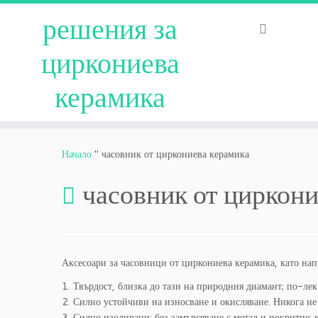
решения за
циркониева
керамика
Преминаване
към
Начало
"
часовник от циркониева керамика
съдържанието
часовник от циркони
Аксесоари за часовници от циркониева керамика, като напр
1. Твърдост, близка до тази на природния диамант; по-лек 
2. Силно устойчиви на износване и окисляване. Никога не
3. Силно изолирани; без замърсяване с метал и покритие; 