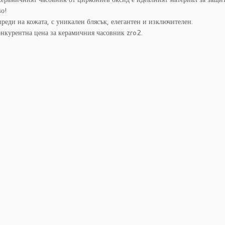
во!
вреди на кожата, с уникален блясък, елегантен и изключителен.
онкурентна цена за керамичния часовник zro2.