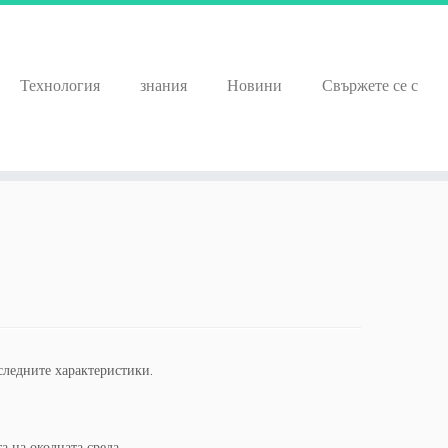
Технология
знания
Новини
Свържете се с
следните характеристики.
а на околната среда.