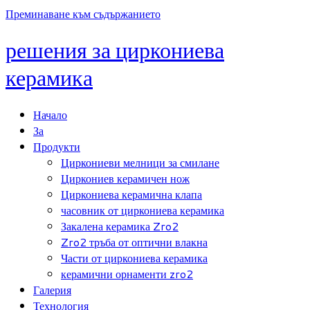
Преминаване към съдържанието
решения за циркониева
керамика
Начало
За
Продукти
Циркониеви мелници за смилане
Циркониев керамичен нож
Циркониева керамична клапа
часовник от циркониева керамика
Закалена керамика Zro2
Zro2 тръба от оптични влакна
Части от циркониева керамика
керамични орнаменти zro2
Галерия
Технология