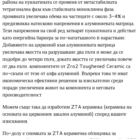
района на пукнатината се променя от метастабилната
тетрагонална фаза към стабилната моноклинна фаза.
промяната увеличава обема на частиците с около 3-4% и
предизвиква натискови напрежения в алуминиевата матрица.
Тези напрежения на свой ред затварят пукнатината и действат
като енергийна бариера за по-нататъшното ѝ нарастване.
Добавянето на цирконий към алуминиевата матрица
увеличава якостта на разрушаване два пъти и може да се
подобри до четири пъти, докато якостта се увеличава повече
от два пъти. компонентите от Zro2 Toughened Ceramic са
по-скъпи от тези от алфа алуминий. Въпреки това те имат
икономически ефективни решения за взискателни среди
поради увеличения живот на компонента и неговата
производителност
Можем също така да изработим ZTA керамика (керамика на
основата на циркониев закален алуминий) според вашите
изисквания.
По-долу е снимката за ZTA керамична облицовка за