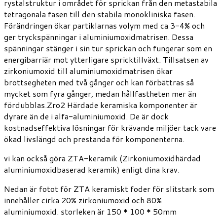
rystalstruktur i området för sprickan från den metastabila
tetragonala fasen till den stabila monokliniska fasen.
Förändringen ökar partiklarnas volym med ca 3-4% och
ger tryckspänningar i aluminiumoxidmatrisen. Dessa
spänningar stänger i sin tur sprickan och fungerar som en
energibarriär mot ytterligare spricktillväxt. Tillsatsen av
zirkoniumoxid till aluminiumoxidmatrisen ökar
brottsegheten med två gånger och kan förbättras så
mycket som fyra gånger, medan hållfastheten mer än
fördubblas.Zro2 Härdade keramiska komponenter är
dyrare än de i alfa-aluminiumoxid. De är dock
kostnadseffektiva lösningar för krävande miljöer tack vare
ökad livslängd och prestanda för komponenterna.
vi kan också göra ZTA-keramik (Zirkoniumoxidhärdad
aluminiumoxidbaserad keramik) enligt dina krav.
Nedan är fotot för ZTA keramiskt foder för slitstark som
innehåller cirka 20% zirkoniumoxid och 80%
aluminiumoxid. storleken är 150 * 100 * 50mm