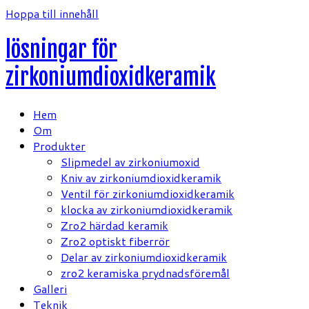
Hoppa till innehåll
lösningar för
zirkoniumdioxidkeramik
Hem
Om
Produkter
Slipmedel av zirkoniumoxid
Kniv av zirkoniumdioxidkeramik
Ventil för zirkoniumdioxidkeramik
klocka av zirkoniumdioxidkeramik
Zro2 härdad keramik
Zro2 optiskt fiberrör
Delar av zirkoniumdioxidkeramik
zro2 keramiska prydnadsföremål
Galleri
Teknik