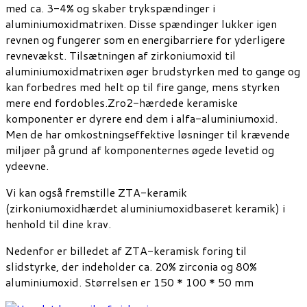
med ca. 3-4% og skaber trykspændinger i
aluminiumoxidmatrixen. Disse spændinger lukker igen
revnen og fungerer som en energibarriere for yderligere
revnevækst. Tilsætningen af zirkoniumoxid til
aluminiumoxidmatrixen øger brudstyrken med to gange og
kan forbedres med helt op til fire gange, mens styrken
mere end fordobles.Zro2-hærdede keramiske
komponenter er dyrere end dem i alfa-aluminiumoxid.
Men de har omkostningseffektive løsninger til krævende
miljøer på grund af komponenternes øgede levetid og
ydeevne.
Vi kan også fremstille ZTA-keramik
(zirkoniumoxidhærdet aluminiumoxidbaseret keramik) i
henhold til dine krav.
Nedenfor er billedet af ZTA-keramisk foring til
slidstyrke, der indeholder ca. 20% zirconia og 80%
aluminiumoxid. Størrelsen er 150 * 100 * 50 mm