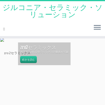
ジルコニア・セラミック・ソ
リューション
コ
ン
zro2セラミックス
テ
カスタムZRO2セラミックスの製造が可能
ン
続きを読む
ツ
へ
ス
キ
ッ
プ