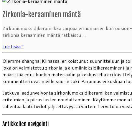
Zirkonia-keraaminen mäntä
Zirkoniumoksidikeramiikka tarjoaa erinomaisen korroosion-
zirkonia keraaminen mäntä ratkaistu ...
Lue lisää "
Olemme shanghai Kiinassa, erikoistunut suunnitteluun ja to
joka on valmistettu zirkonia ja alumiinioksidikeraaminen) j
määrittää edut kunkin materiaalin ja keskustella eri käsittely
kommenttisi ovat meille suurin tuki. Parannus ei koskaan lo
Jatkuva laadunvalvonta zirkoniumoksidikeramiikan valmist
eritelmien ja piirustusten noudattaminen. Käytämme monia 
tallentaa laatutiedot jäljitettävyyttä varten. Tervetuloa v
Artikkelien navigointi