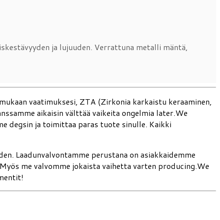
kestävyyden ja lujuuden. Verrattuna metalli mäntä,
 mukaan vaatimuksesi, ZTA (Zirkonia karkaistu keraaminen,
anssamme aikaisin välttää vaikeita ongelmia later.We
me degsin ja toimittaa paras tuote sinulle. Kaikki
syyden. Laadunvalvontamme perustana on asiakkaidemme
n. Myös me valvomme jokaista vaihetta varten producing.We
mentit!