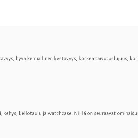
vyys, hyvä kemiallinen kestävyys, korkea taivutuslujuus, kor
i, kehys, kellotaulu ja watchcase. Niillä on seuraavat ominai