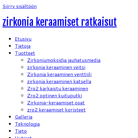
Siirry sisältöön
zirkonia keraamiset ratkaisut
Etusivu
Tietoja
Tuotteet
Zirkoniumoksidia jauhatusmedia
zirkonia keraaminen veitsi
Zirkonia keraaminen venttiili
zirkonia keraaminen katsella
Zro2 karkaistu keraaminen
Zro2 optinen kuituputki
Zirkonia-keraamiset osat
zro2 keraamiset koristeet
Galleria
Teknologia
Tieto
Uutiset