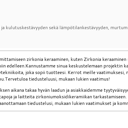
 ja kulutuskestävyyden sekä lämpötilankestävyyden, murtumis
imittamiseen zirkonia keraaminen, kuten Zirkonia keraaminen
a niin edelleen.Kannustamme sinua keskustelemaan projektin k
tekniikoita, joka sopii tuotteesi. Kerrot meille vaatimuksesi, 
pu.Tervetuloa tiedusteluusi, mukaan lukien vaatimus!
uksen aikana takaa hyvän laadun ja asiakkaidemme tyytyväi
tapoja ja laitteita zirkoniumoksidikeramiikan tarkastamisee
astaanottamaan tiedustelusi, mukaan lukien vaatimukset ja kom