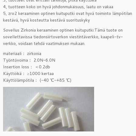
3, tuotteet ovat erittäin tarkkoja, pitkä käyttöikä
4, tuotteen koko on hyvä johdonmukaisuus, laatu on vakaa
5, zro2 keraaminen optinen kuituputki ovat hyvä toiminto lämpötilan
kestävä, hyvä kosteutta kestävä suorituskyky
Sovellus Zirkonia keraaminen optinen kuituputki:Tämä tuote on
sovellettavissa tiedonsiirtoverkon viestintäverkko, kaapeli-tv-
verkko, voidaan tehdä vaatimuksen mukaan.
materiaali： zirkonia
Työntövoima： 2.0N-6.0N
Insertion loss： ＜0.2db
Käyttöikä： ≥1000 kertaa
Käyttölämpötila： (-40 ℃-+85 ℃)