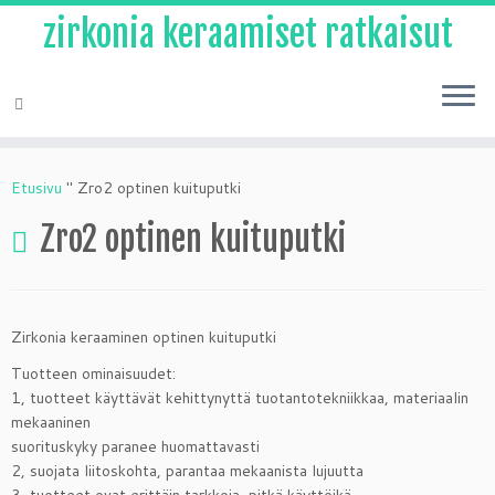
zirkonia keraamiset ratkaisut
Siirry
sisältöön
Etusivu
"
Zro2 optinen kuituputki
Zro2 optinen kuituputki
Zirkonia keraaminen optinen kuituputki
Tuotteen ominaisuudet:
1, tuotteet käyttävät kehittynyttä tuotantotekniikkaa, materiaalin
mekaaninen
suorituskyky paranee huomattavasti
2, suojata liitoskohta, parantaa mekaanista lujuutta