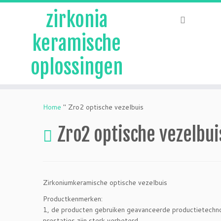
zirkonia
keramische
oplossingen
Overslaan
naar
Home
"
Zro2 optische vezelbuis
inhoud
Zro2 optische vezelbui
Zirkoniumkeramische optische vezelbuis
Productkenmerken:
1, de producten gebruiken geavanceerde productietechno
prestaties zijn sterk verbeterd