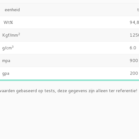
enheid
typ
Wt%
94,
2
gf/mm
125
3
/cm
6.0
mpa
900
gpa
200
arden gebaseerd op tests, deze gegevens zijn alleen ter referentie!