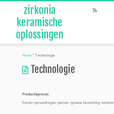
zirkonia
keramische
oplossingen
Overslaan
naar
Home
"
Technologie
inhoud
Technologie
Productieproces
frezen-sproeidrogen-persen-groene bewerking-sinteren