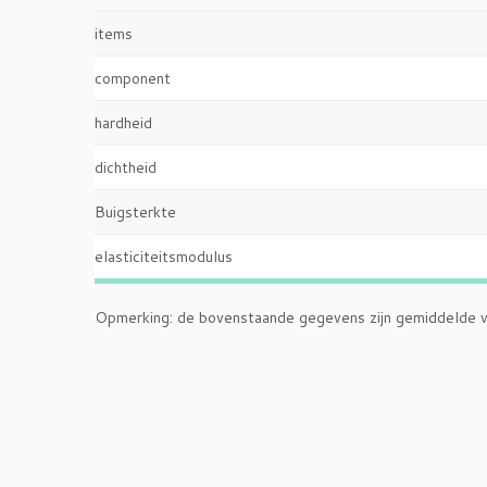
items
e
component
hardheid
K
dichtheid
g
Buigsterkte
elasticiteitsmodulus
Opmerking: de bovenstaande gegevens zijn gemiddelde wa