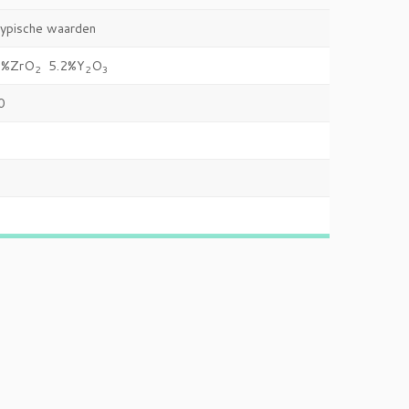
ische waarden
8%ZrO
5.2%Y
O
2
2
3
0