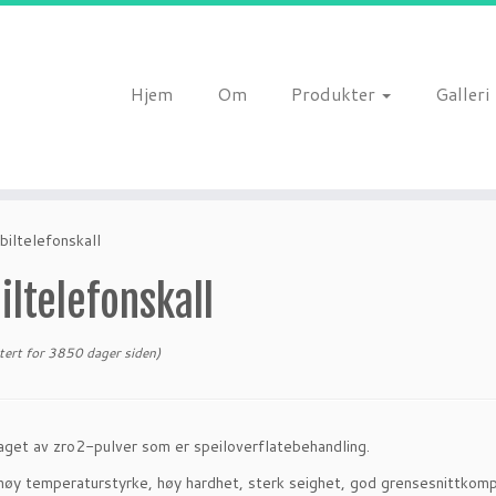
Hjem
Om
Produkter
Galleri
biltelefonskall
ltelefonskall
ert for 3850 dager siden)
aget av zro2-pulver som er speiloverflatebehandling.
høy temperaturstyrke, høy hardhet, sterk seighet, god grensesnittkomp