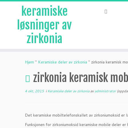
keramiske
løsninger av
zirkonia
Hopp
til
Hjem
"
Keramiske deler av zirkonia
"
zirkonia keramisk mo
innhold
zirkonia keramisk mobi
4 okt, 2015
i
Keramiske deler av zirkonia
av
administrator
(oppdat
Det keramiske mobiltelefonskallet av zirkoniumoksid er l
Funksjonen for zirkoniumoksid keramiske mobile deler er 